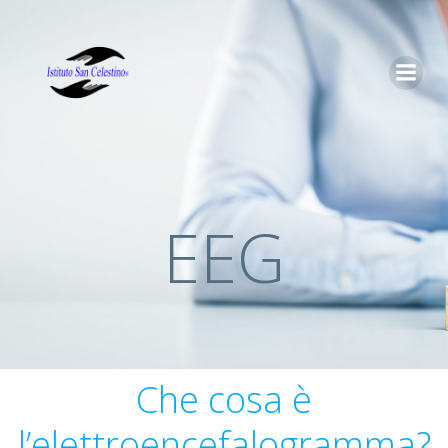
Vai
al
contenuto
EEG
Che cosa è
l’elettroencefalogramma?