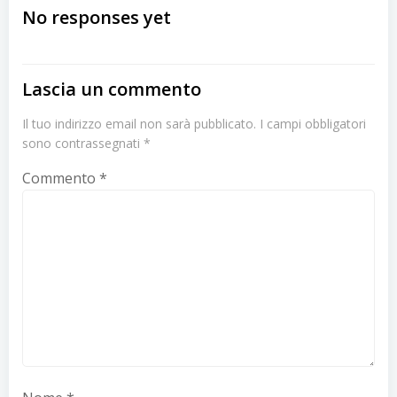
navigation
navigation
No responses yet
Lascia un commento
Il tuo indirizzo email non sarà pubblicato.
I campi obbligatori
sono contrassegnati
*
Commento
*