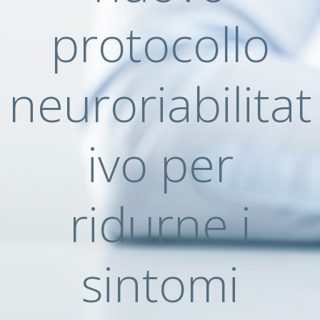
protocollo
neuroriabilitat
ivo per
ridurne i
sintomi