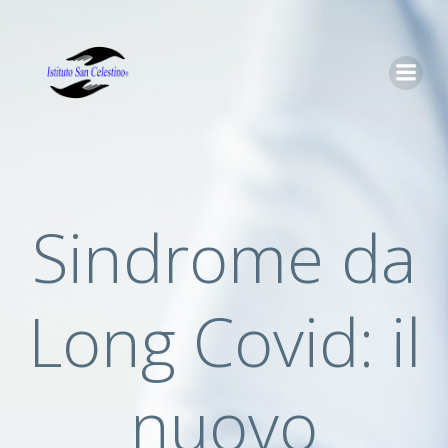
Vai
al
contenuto
Sindrome da
Long Covid: il
nuovo