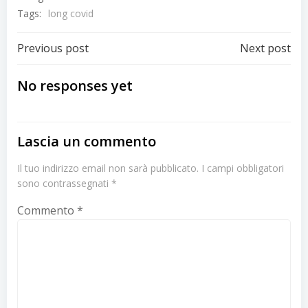
Tags:
long covid
Post
Post
Previous post
Next post
navigation
navigation
No responses yet
Lascia un commento
Il tuo indirizzo email non sarà pubblicato.
I campi obbligatori
sono contrassegnati
*
Commento
*